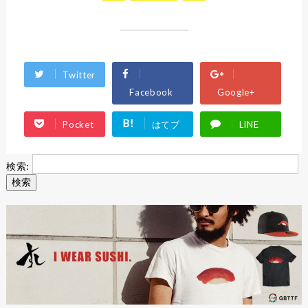
Twitter
Facebook
Google+
B!
Pocket
はてブ
LINE
検索: