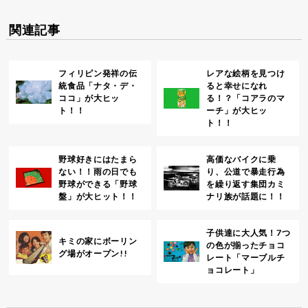
関連記事
フィリピン発祥の伝
レアな絵柄を見つけ
統食品「ナタ・デ・
ると幸せになれ
ココ」が大ヒッ
る！？「コアラのマ
ト！！
ーチ」が大ヒッ
ト！！
野球好きにはたまら
高価なバイクに乗
ない！！雨の日でも
り、公道で暴走行為
野球ができる「野球
を繰り返す集団カミ
盤」が大ヒット！！
ナリ族が話題に！！
子供達に大人気！7つ
キミの家にボーリン
の色が揃ったチョコ
グ場がオープン!!
レート「マーブルチ
ョコレート」