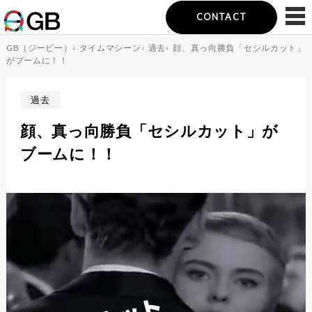
CONTACT
GB（ジービー）
‹
タイムマシーン
‹
過去
‹
顔、真っ向勝負「セシルカット」
がブームに！！
過去
顔、真っ向勝負「セシルカット」が
ブームに！！