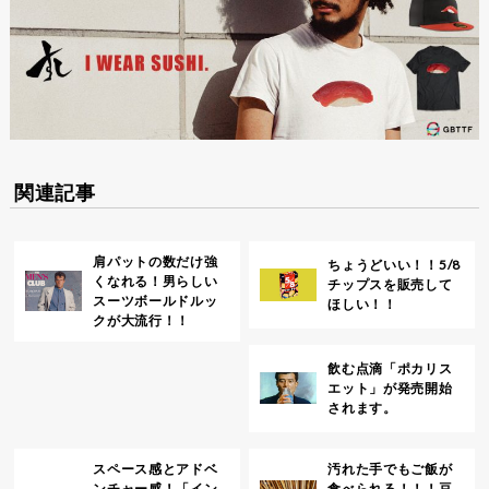
関連記事
肩パットの数だけ強
ちょうどいい！！5/8
くなれる！男らしい
チップスを販売して
スーツボールドルッ
ほしい！！
クが大流行！！
飲む点滴「ポカリス
エット」が発売開始
されます。
スペース感とアドベ
汚れた手でもご飯が
ンチャー感！「イン
食べられる！！！豆