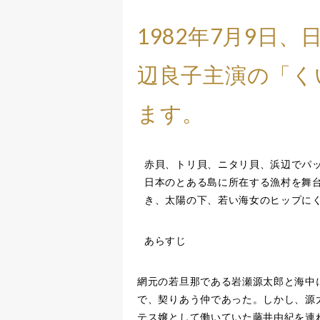
1982年7月9日
辺良子主演の「く
ます。
赤貝、トリ貝、ニタリ貝、浜辺でパ
日本のとある島に所在する漁村を舞
き、太陽の下、若い海女のヒップに
あらすじ
網元の若旦那である岩瀬源太郎と海中
で、契りあう仲であった。しかし、源
テス嬢として働いていた藤井由紀を連