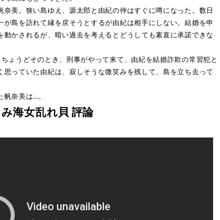
帆奈美。狭い島ゆえ、源太郎と由紀の仲はすぐに噂になった。数日
一が島を訪れて縁を戻そうとするが由紀は相手にしない。結婚を申
を動かされるが、暗い過去を考えるとどうしても素直に承諾できな
るちょうどそのとき、刑事がやって来て、由紀を結婚詐欺の常習犯と
く思っていた由紀は、寂しそうな微笑みを残して、島を立ち去って
た帆奈美は…。
み海女乱れ貝 評論