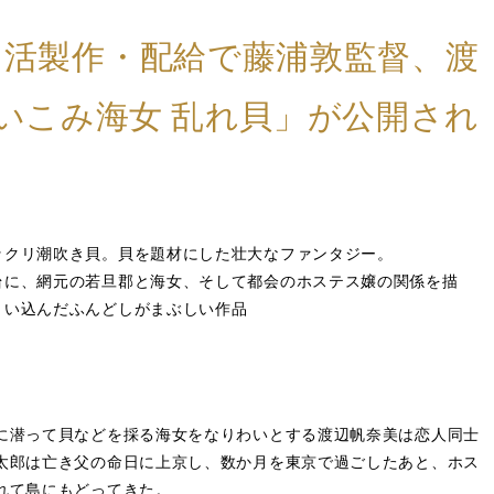
、日活製作・配給で藤浦敦監督、渡
いこみ海女 乱れ貝」が公開され
ックリ潮吹き貝。貝を題材にした壮大なファンタジー。
台に、網元の若旦郡と海女、そして都会のホステス嬢の関係を描
くい込んだふんどしがまぶしい作品
に潜って貝などを採る海女をなりわいとする渡辺帆奈美は恋人同士
太郎は亡き父の命日に上京し、数か月を東京で過ごしたあと、ホス
れて島にもどってきた。