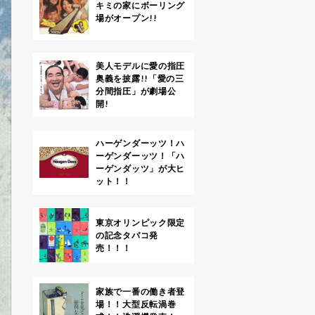
キミの家にボーリング
場がオープン!!
美人モデルに愛の指圧
奥義を披露!!「愛の三
分間指圧」が劇場公
開!
ハーゲンダーッツ！ハ
ーゲンダーッツ！「ハ
ーゲンダッツ」が大ヒ
ット！！
東京オリンピック限定
の記念タバコ発
売！！！
家族で一番の働き者登
場！！大型反転渦巻