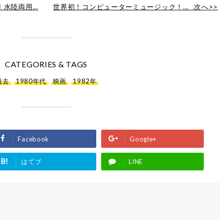
陸両用...
世界初！コンピューターミュージック！...
次へ>>
CATEGORIES & TAGS
過去
,
1980年代
,
映画
,
1982年
Facebook
Google+
B!
はてブ
LINE