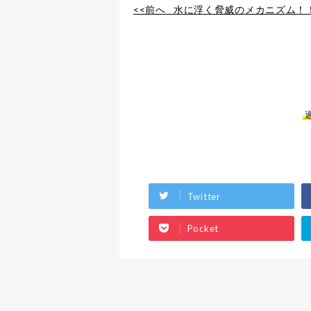
<<前へ
水に浮く脅威のメカニズム！！水
Twitter
Pocket