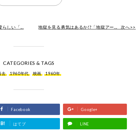
しい「...
地獄を見る勇気はあるか!?「地獄アー...
次へ>>
CATEGORIES & TAGS
過去
,
1960年代
,
映画
,
1960年
Facebook
Google+
B!
はてブ
LINE