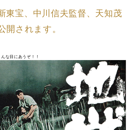
日、新東宝、中川信夫監督、天知茂
公開されます。
こんな目にあうぞ！！