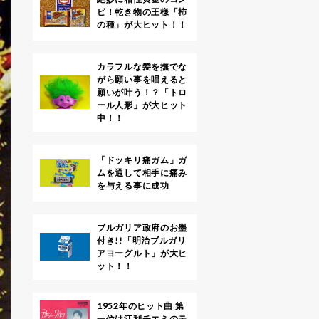
ビ！乾き物の王様「柿
の種」が大ヒット！！
カラフルな髪を撫でな
がら願い事を唱えると
願いが叶う！？「トロ
ール人形」が大ヒット
中！！
「ドッキリ痛ガム」ガ
ムを通して相手に痛み
を与える事に成功
ブルガリア政府のお墨
付き!!「明治ブルガリ
アヨーグルト」が大ヒ
ット！！
1952年のヒット曲 第
一位は江利チエミのテ