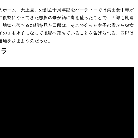
人ホーム「天上園」の創立十周年記念パーティーでは集団食中毒が
に復讐にやってきた志賀の母が酒に毒を盛ったことで、四郎も剛造
、地獄へ落ちる幻想を見た四郎は、そこで会った幸子の霊から彼女
その子も水子になって地獄へ落ちていることを告げられる。四郎は
羅場をさまようのだった。
チラ