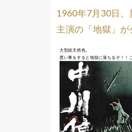
1960年7月30
主演の「地獄」が
大型総天然色。
悪い事をすると地獄に落ちるぞ！！