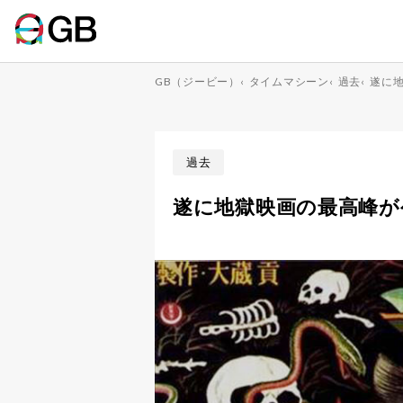
GB（ジービー）
‹
タイムマシーン
‹
過去
‹
遂に
過去
遂に地獄映画の最高峰が