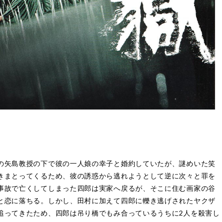
の矢島教授の下で彼の一人娘の幸子と婚約していたが、謎めいた笑
きまとってくるため、彼の誘惑から逃れようとして逆に次々と罪を
事故で亡くしてしまった四郎は実家へ戻るが、そこに住む画家の谷
と恋に落ちる。しかし、田村に加えて四郎に轢き逃げされたヤクザ
追ってきたため、四郎は吊り橋でもみ合っているうちに2人を殺害し