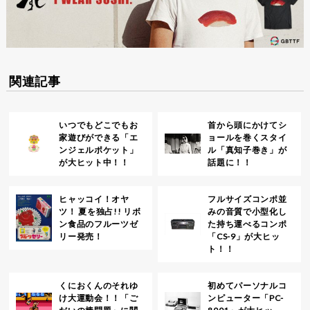
関連記事
いつでもどこでもお
首から頭にかけてシ
家遊びができる「エ
ョールを巻くスタイ
ンジェルポケット」
ル「真知子巻き」が
が大ヒット中！！
話題に！！
ヒャッコイ！オヤ
フルサイズコンポ並
ツ！ 夏を独占!! リボ
みの音質で小型化し
ン食品のフルーツゼ
た持ち運べるコンポ
リー発売！
「CS-9」が大ヒッ
ト！！
くにおくんのそれゆ
初めてパーソナルコ
け大運動会！！「ご
ンピューター「PC-