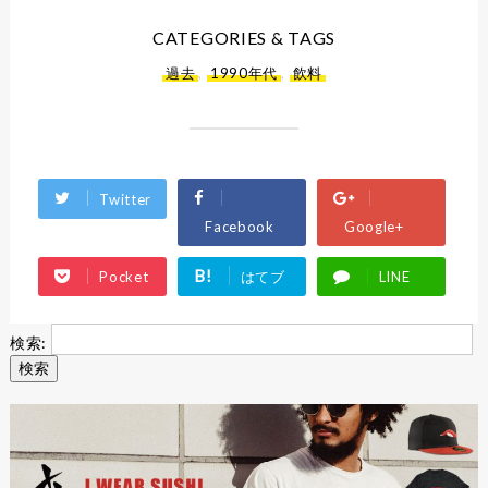
CATEGORIES & TAGS
過去
,
1990年代
,
飲料
Twitter
Facebook
Google+
B!
Pocket
はてブ
LINE
検索: