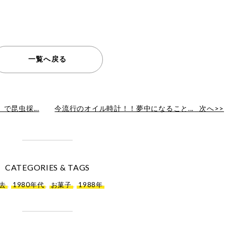
一覧へ戻る
昆虫採...
今流行のオイル時計！！夢中になること...
次へ>>
CATEGORIES & TAGS
去
,
1980年代
,
お菓子
,
1988年