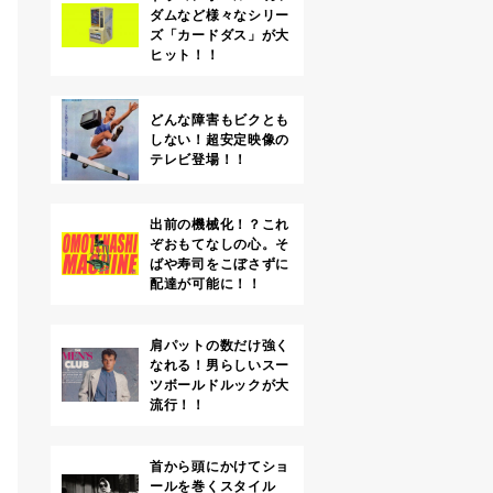
ダムなど様々なシリー
ズ「カードダス」が大
ヒット！！
どんな障害もビクとも
しない！超安定映像の
テレビ登場！！
出前の機械化！？これ
ぞおもてなしの心。そ
ばや寿司をこぼさずに
配達が可能に！！
肩パットの数だけ強く
なれる！男らしいスー
ツボールドルックが大
流行！！
首から頭にかけてショ
ールを巻くスタイル