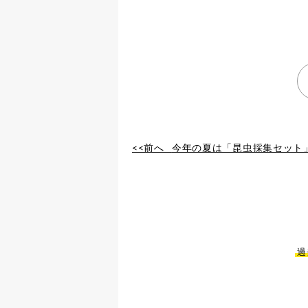
<<前へ
今年の夏は「昆虫採集セット」で
過