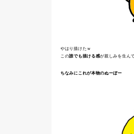
やはり描けたｗ
この
誰でも描ける感
が親しみを生ん
ちなみにこれが本物のぬーぼー