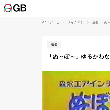
GB（ジービー）
‹
タイムマシーン
‹
過去
‹
「ぬ
過去
「ぬ～ぼ～」ゆるかわ