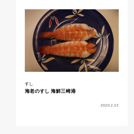
すし
海老のすし 海鮮三崎港
2020.2.23