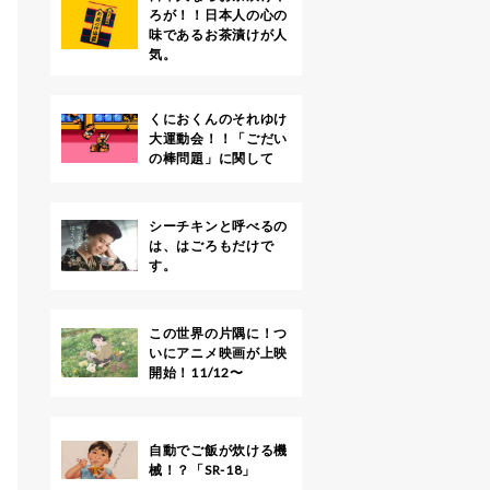
ろが！！日本人の心の
味であるお茶漬けが人
気。
くにおくんのそれゆけ
大運動会！！「ごだい
の棒問題」に関して
シーチキンと呼べるの
は、はごろもだけで
す。
この世界の片隅に！つ
いにアニメ映画が上映
開始！11/12〜
自動でご飯が炊ける機
械！？「SR-18」