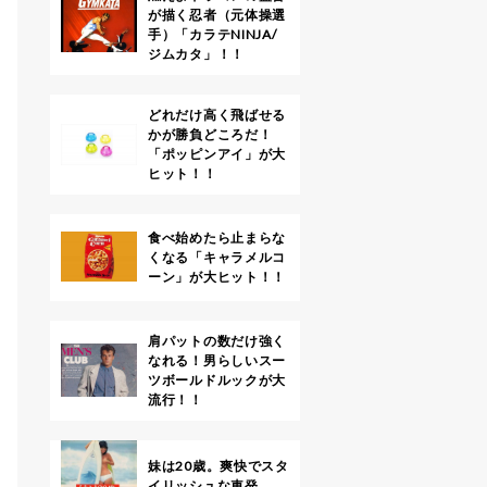
が描く忍者（元体操選
手）「カラテNINJA/
ジムカタ」！！
どれだけ高く飛ばせる
かが勝負どころだ！
「ポッピンアイ」が大
ヒット！！
食べ始めたら止まらな
くなる「キャラメルコ
ーン」が大ヒット！！
肩パットの数だけ強く
なれる！男らしいスー
ツボールドルックが大
流行！！
妹は20歳。爽快でスタ
イリッシュな車発