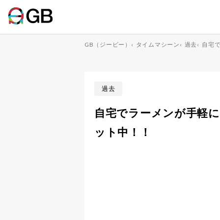
GB（ジービー）
‹
タイムマシーン
‹
過去
‹
自宅
過去
自宅でラーメンが手軽
ット中！！