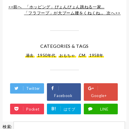
<<前へ
「ホッピング」ぴょんぴょん跳ねる一家...
「フラフープ」が大ブーム腰をくねくね...
次へ>>
CATEGORIES & TAGS
過去
,
1950年代
,
おもちゃ
,
CM
,
1958年
Twitter
Facebook
Google+
B!
Pocket
はてブ
LINE
検索: