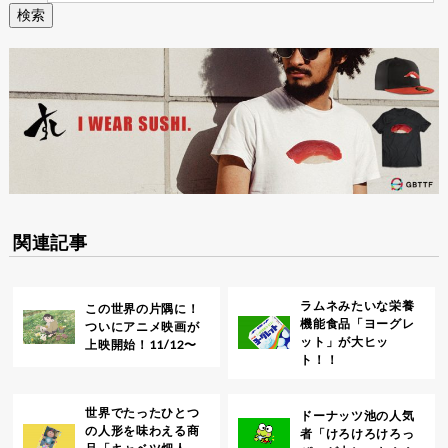
関連記事
ラムネみたいな栄養
この世界の片隅に！
機能食品「ヨーグレ
ついにアニメ映画が
ット」が大ヒッ
上映開始！11/12〜
ト！！
世界でたったひとつ
ドーナッツ池の人気
の人形を味わえる商
者「けろけろけろっ