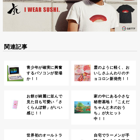
関連記事
青少年が確実に興奮
霊のように軽く、お
するパソコンが登場
いしさふんわりのチ
か！！
ョコロン新発売！！
お餅が綺麗に並んで
家の中にある小さな
見た目も可愛い「さ
秘密基地！「こえだ
くらんぼ餅」がいい
ちゃんと木のおう
感じ！！
ち」が大ヒット
中！！
世界初のオールトラ
自宅でラーメンが手