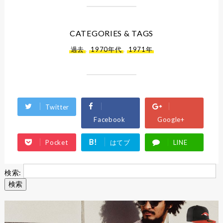
CATEGORIES & TAGS
過去
,
1970年代
,
1971年
Twitter
Facebook
Google+
B!
Pocket
はてブ
LINE
検索: