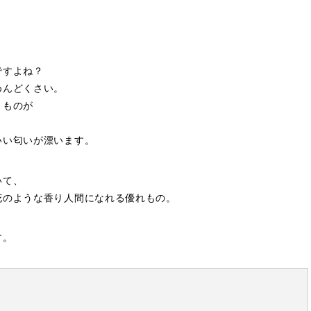
ですよね？
めんどくさい。
うものが
いい匂いが漂います。
いて、
花のような香り人間になれる優れもの。
す。