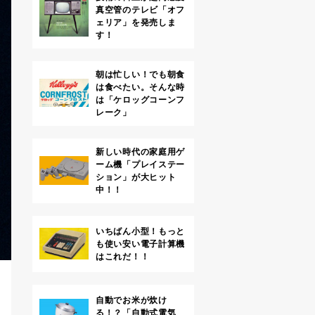
真空管のテレビ「オフ
ェリア」を発売しま
す！
朝は忙しい！でも朝食
は食べたい。そんな時
は「ケロッグコーンフ
レーク」
新しい時代の家庭用ゲ
ーム機「プレイステー
ション」が大ヒット
中！！
いちばん小型！もっと
も使い安い電子計算機
はこれだ！！
自動でお米が炊け
る！？「自動式電気