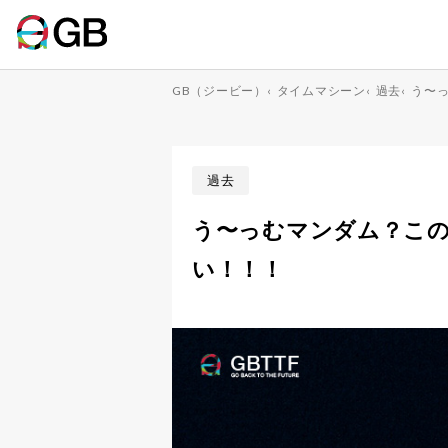
GB（ジービー）
‹
タイムマシーン
‹
過去
‹
う〜
過去
う〜っむマンダム？こ
い！！！