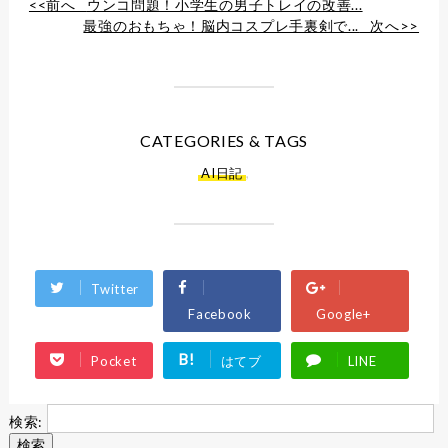
<<前へ
ウンコ問題！小学生の男子トレイの改善...
最強のおもちゃ！脳内コスプレ手裏剣で...
次へ>>
CATEGORIES & TAGS
AI日記
,
Twitter
Facebook
Google+
B!
Pocket
はてブ
LINE
検索: