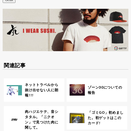
関連記事
ネットトラベルから
ゾーン30についての
抜け出せない人に朗
報告
報!!!
肉ハジエケテ、音シ
「ゴミGO」初めまし
タタル。「ニクオ
た。初ゲットはこの
ン」で見つけた肉に
カード!
関して。