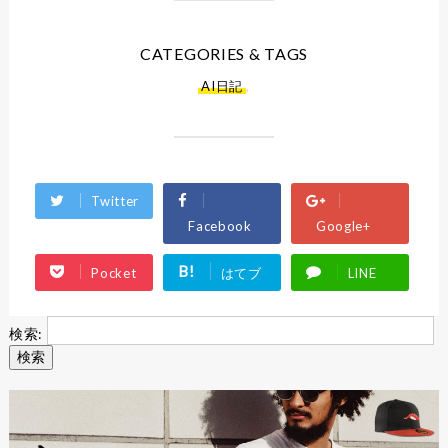
CATEGORIES & TAGS
AI日記
,
Twitter
Facebook
Google+
B!
Pocket
はてブ
LINE
検索: