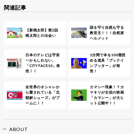
関連記事
頭を守り自然も守る
【新桃太郎】第2話
救世主！！！自然派
桃太郎との出会い
ヘルメット
日本のテレビは宇宙
1分間で本を100冊読
一かもしれない。
める道具「ブックイ
「CITY FACE10」発
ンプッター」が発
売！！
売！
全世界のオシャレか
カマシー現象！？カ
ら愛されている「北
マキリが主役の映画
朝鮮シューズ」がブ
「カマシー」が大ヒ
ームに！！
ット公開中！！
ABOUT