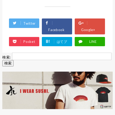
Twitter
Facebook
Google+
B!
Pocket
はてブ
LINE
検索: