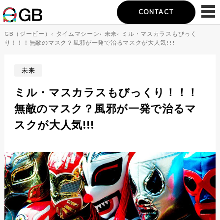
CONTACT
GB（ジービー）
‹
タイムマシーン
‹
未来
‹
ミル・マスカラスもびっく
り！！！無敵のマスク？風邪が一発で治るマスクが大人気!!!
未来
ミル・マスカラスもびっくり！！！
無敵のマスク？風邪が一発で治るマ
スクが大人気!!!