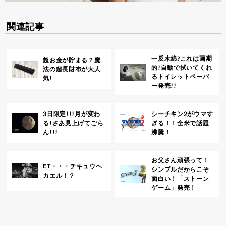
関連記事
一反木綿?これは画期
超お金が貯まる？魔
的!自動で拭いてくれ
法の超長財布が大人
るトイレットペーパ
気!
ー発売!!
3日限定!!!月が変わ
シーチキン2がウマす
る!さあ見上げてごら
ぎる！！全米で話題
ん!!!
沸騰！
お父さん頑張って！
ET・・・チキュウヘ
シンプルだからこそ
カエル！？
面白い！「ストーン
ゲーム」発売！