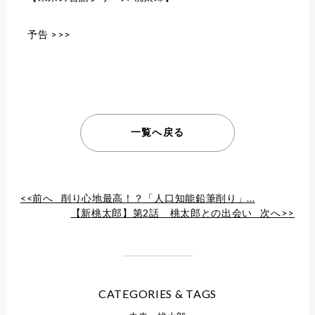
予告 >>>
一覧へ戻る
<<前へ
削り心地最高！？「人口知能鉛筆削り」...
【新桃太郎】第2話 桃太郎との出会い
次へ>>
CATEGORIES & TAGS