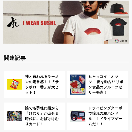
関連記事
神と言われるラーメ
ヒャッコイ！オヤ
ンの定番感！！「サ
ツ！ 夏を独占!! リボ
ッポロ一番」が大ヒ
ン食品のフルーツゼ
ット！！
リー発売！
誰でも手軽に指から
ドライビングターボ
「けむり」が出せる
で憧れの左ハンド
時代に。おばけけむ
ル！！ドライブゲー
りカード！
ムだ！！