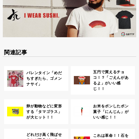
関連記事
五円で買えるチョ
バレンタイン「めだ
コ！？「ごえんがあ
ちすぎたら、ゴメン
るよ」がいい感
ナサイ」
じ！！
卵が動物などに変形
お米をポンしたポン
する「タマゴラス」
菓子「にんじん」が
が大ヒット！！
いい感じ！！
どれだけ高く飛ばせ
これは革命！！石を