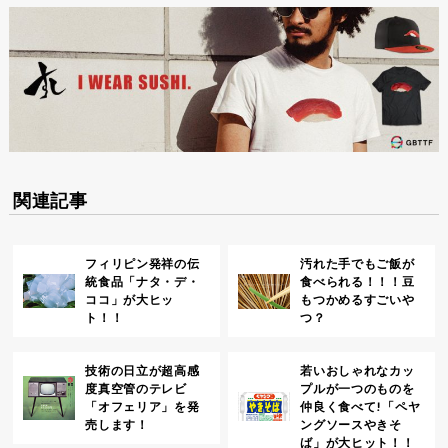
関連記事
フィリピン発祥の伝
汚れた手でもご飯が
統食品「ナタ・デ・
食べられる！！！豆
ココ」が大ヒッ
もつかめるすごいや
ト！！
つ？
技術の日立が超高感
若いおしゃれなカッ
度真空管のテレビ
プルが一つのものを
「オフェリア」を発
仲良く食べて!「ペヤ
売します！
ングソースやきそ
ば」が大ヒット！！