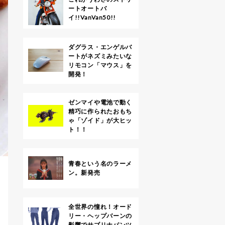
ートオートバ
イ!!VanVan50!!
ダグラス・エンゲルバ
ートがネズミみたいな
リモコン「マウス」を
開発！
ゼンマイや電池で動く
精巧に作られたおもち
ゃ「ゾイド」が大ヒッ
ト！！
青春という名のラーメ
ン。新発売
全世界の憧れ！オード
リー・ヘップバーンの
影響でサブリナパンツ