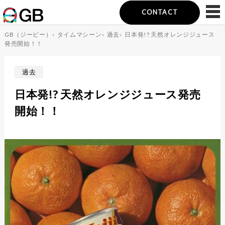
CONTACT
GB（ジービー）
‹
タイムマシーン
‹
過去
‹
日本発!? 天然オレンジジュース
発売開始！！
過去
日本発!? 天然オレンジジュース発売
開始！！