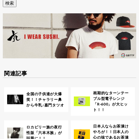
関連記事
画期的なターンテー
全国の子供達が大爆
ブル型電子レンジ
笑！！チャラリー鼻
「R-600」が大ヒッ
から牛乳♪嘉門タツオ
ト！！
日本人ならお茶漬け
ロカビリー族の夜行
やろが！！日本人の
性版「六本木族」が
心の味であるお茶漬
話題に！！