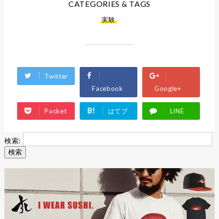
CATEGORIES & TAGS
実験
,
Twitter
Facebook
Google+
B!
Pocket
はてブ
LINE
検索: