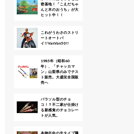
密基地！「こえだちゃ
んと木のおうち」が大
ヒット中！！
これがうわさのストリ
ートオートバ
イ!!VanVan50!!
1985年（昭和60
年）、「チャッカマ
ン」山梨県のみでテス
ト販売。大盛況全国販
売へ
パラソル型のチョ
コ！？不二家が仕掛け
る新感覚のチョコレー
トが人気。
本物志向の生タイプ麺