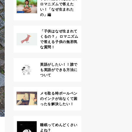
ロマニズムで答えた
い！「なぜ生まれた
の」編
「子供はなぜ生まれて
くるの？」 ロマニズム
で答える子供の無邪気
な質問！
英語がしたい！！誰で
も英語ができる方法に
ついて
メモ取る時ボールペン
のインクが出なくて困
ったを解決したい！
睡眠ってめんどくさい
よね？