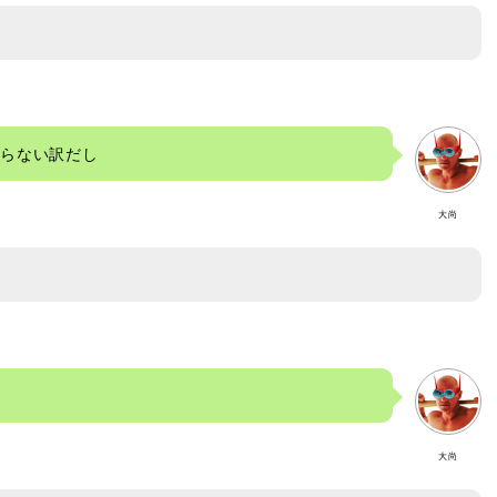
まらない訳だし
大尚
大尚