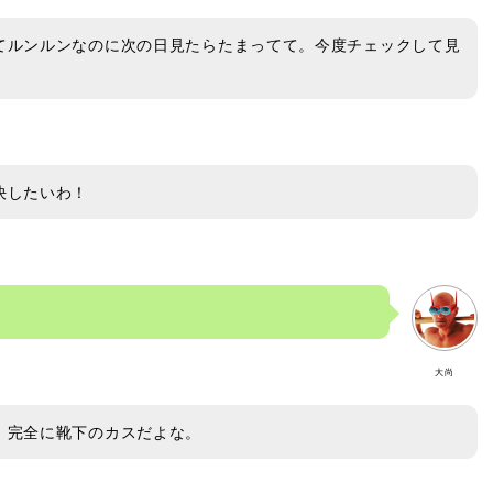
てルンルンなのに次の日見たらたまってて。今度チェックして見
決したいわ！
大尚
。完全に靴下のカスだよな。