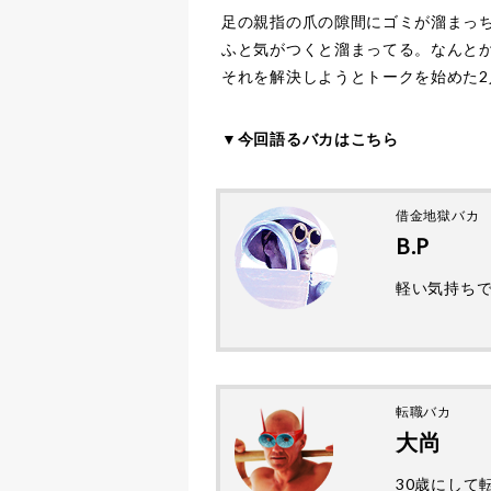
足の親指の爪の隙間にゴミが溜まっ
ふと気がつくと溜まってる。なんと
それを解決しようとトークを始めた
▼今回語るバカはこちら
借金地獄バカ
B.P
軽い気持ち
転職バカ
大尚
30歳にして