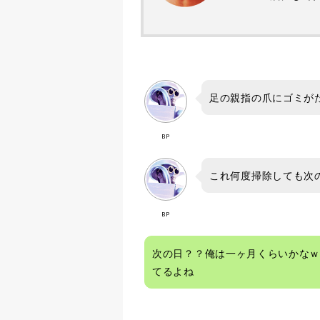
足の親指の爪にゴミが
BP
これ何度掃除しても次
BP
次の日？？俺は一ヶ月くらいかな
てるよね