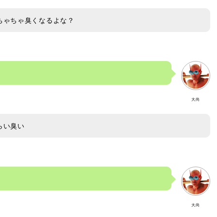
ちゃちゃ臭くなるよな？
大尚
らい臭い
大尚