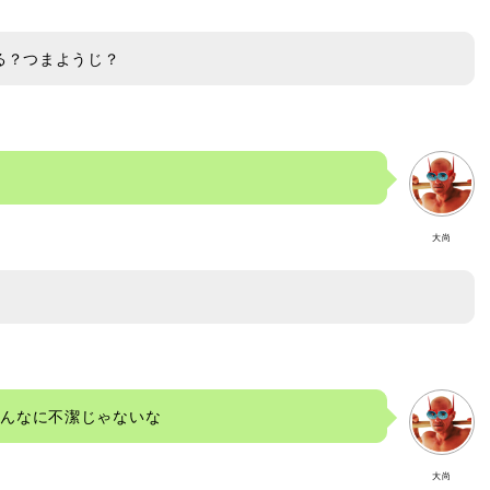
る？つまようじ？
大尚
そんなに不潔じゃないな
大尚