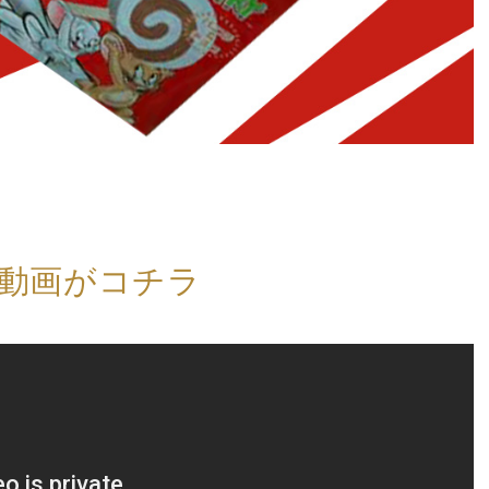
！
動画がコチラ