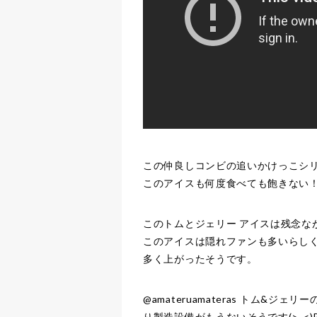
この仲良しコンビの追いかけっこシ
このアイスも何度食べても飽きない
このトムとジェリー アイスは残念な
このアイスは隠れファンも多いらし
多く上がったそうです。
@amateruamateras トム
り製造設備がもうないそうです(>_<)