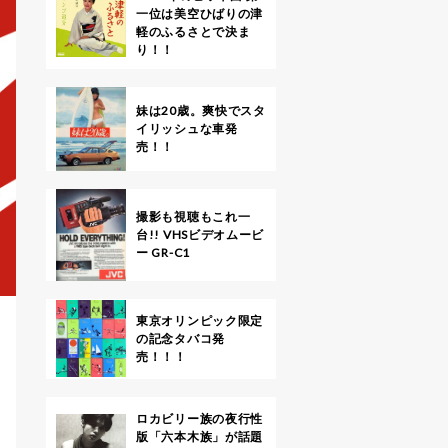
一位は美空ひばりの津
軽のふるさとで決ま
り！！
妹は20歳。爽快でスタ
イリッシュな車発
売！！
撮影も視聴もこれ一
台!! VHSビデオムービ
ー GR-C1
東京オリンピック限定
の記念タバコ発
売！！！
ロカビリー族の夜行性
版「六本木族」が話題