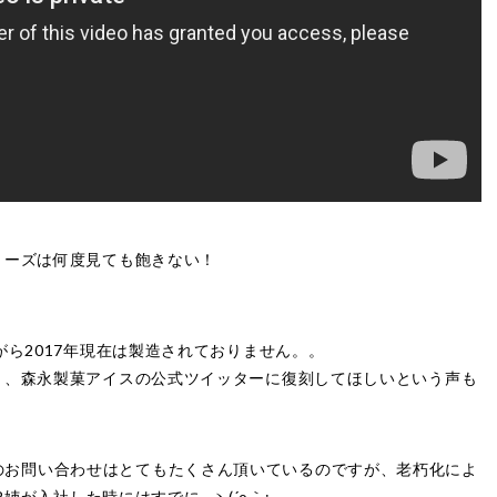
リーズは何度見ても飽きない！
！
がら2017年現在は製造されておりません。。
く、森永製菓アイスの公式ツイッターに復刻してほしいという声も
&ジェリーのお問い合わせはとてもたくさん頂いているのですが、老朽化によ
R姉が入社した時にはすでに…ヽ(´o｀;