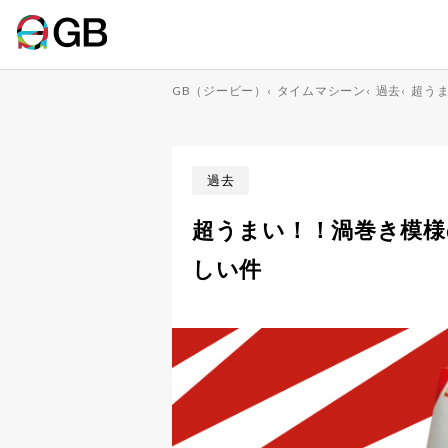
GB（ジービー）
‹
タイムマシーン
‹
過去
‹
超う
過去
超うまい！！渦巻き模様
しい件