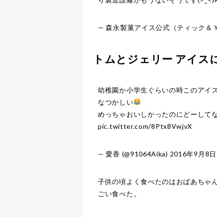
— 森永製菓アイス公式（ティック＆Ｙ） (
トムとジェリー アイス
幼稚園か小学生ぐらいの時このアイ
なつかしい
めっちゃおいしかったのにどーして
pic.twitter.com/8Ptx8VwjvX
— 愛香 (@91064Aika)
2016年9月8日
子供の頃よく食べたのはおばあちゃ
ごい食べた。