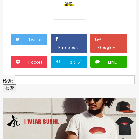
話題
,
Twitter
Facebook
Google+
B!
Pocket
はてブ
LINE
検索: