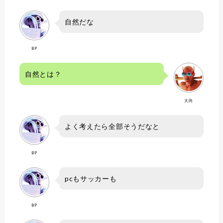
自然だな
BP
自然とは？
大尚
よく考えたら全部そうだなと
BP
pcもサッカーも
BP