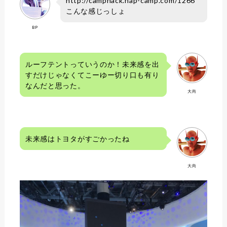
http://camphack.nap-camp.com/1266
こんな感じっしょ
BP
ルーフテントっていうのか！未来感を出
すだけじゃなくてこーゆー切り口も有り
なんだと思った。
大尚
未来感はトヨタがすごかったね
大尚