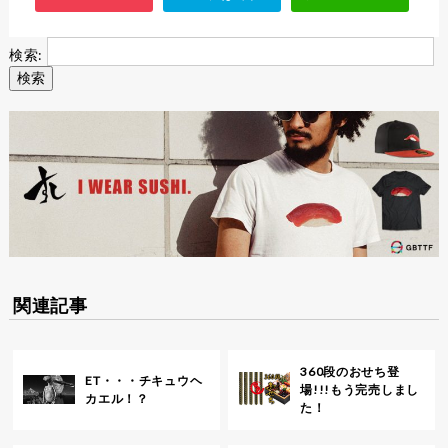
検索:
関連記事
360段のおせち登
ET・・・チキュウヘ
場!!!もう完売しまし
カエル！？
た！