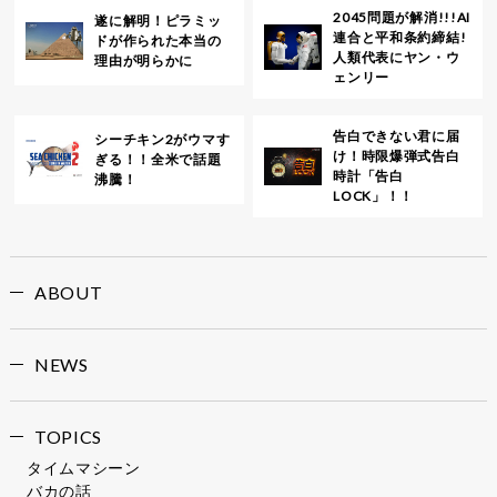
2045問題が解消!!!AI
遂に解明！ピラミッ
連合と平和条約締結!
ドが作られた本当の
人類代表にヤン・ウ
理由が明らかに
ェンリー
告白できない君に届
シーチキン2がウマす
け！時限爆弾式告白
ぎる！！全米で話題
時計「告白
沸騰！
LOCK」！！
ABOUT
NEWS
TOPICS
タイムマシーン
バカの話