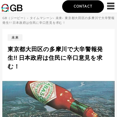
CONTACT
GB（ジービー）
‹
タイムマシーン
‹
未来
‹
東京都大田区の多摩川で大辛警報
発生!! 日本政府は住民に辛口意見を求む！
未来
東京都大田区の多摩川で大辛警報発
生!! 日本政府は住民に辛口意見を求
む！