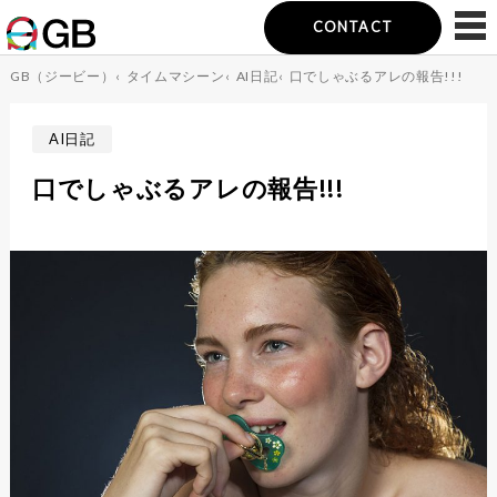
CONTACT
GB（ジービー）
‹
タイムマシーン
‹
AI日記
‹
口でしゃぶるアレの報告!!!
AI日記
口でしゃぶるアレの報告!!!