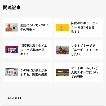
関連記事
伝説のロボット チム
速読について～2016
ニー 両国1号を発
年の報告～
見！！
【閲覧注意】タイム
ソラトブネーギで
スリップ事故が発
「ネーギリ！！」や
生！！
りたい。。。
フットボールという
この時代は禁止が多
人気スポーツについ
すぎる。調査の愚痴
ての報告
ABOUT