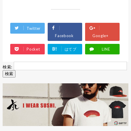
Twitter
Facebook
Google+
B!
Pocket
はてブ
LINE
検索: