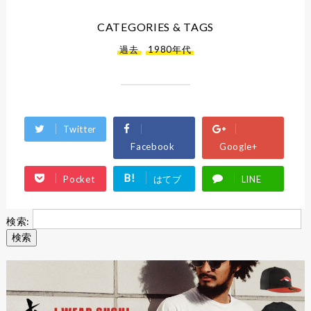
CATEGORIES & TAGS
過去
,
1980年代
Twitter
Facebook
Google+
B!
Pocket
はてブ
LINE
検索: