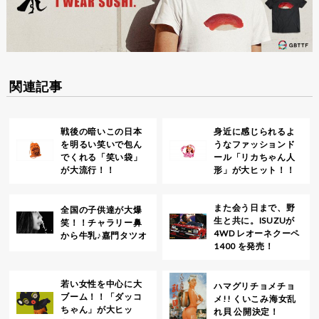
関連記事
戦後の暗いこの日本
身近に感じられるよ
を明るい笑いで包ん
うなファッションド
でくれる「笑い袋」
ール「リカちゃん人
が大流行！！
形」が大ヒット！！
また会う日まで、野
全国の子供達が大爆
生と共に。ISUZUが
笑！！チャラリー鼻
4WD レオーネクーペ
から牛乳♪嘉門タツオ
1400 を発売！
若い女性を中心に大
ハマグリチョメチョ
ブーム！！「ダッコ
メ!! くいこみ海女乱
ちゃん」が大ヒッ
れ貝 公開決定！