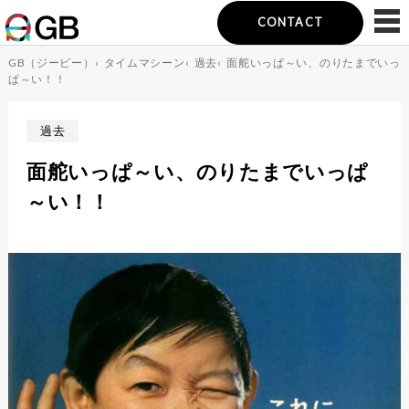
CONTACT
GB（ジービー）
‹
タイムマシーン
‹
過去
‹
面舵いっぱ～い、のりたまでいっ
ぱ～い！！
過去
面舵いっぱ～い、のりたまでいっぱ
～い！！