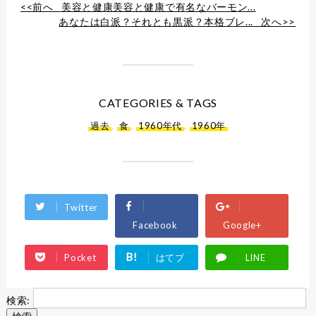
<<前へ
美容と健康美容と健康で有名なバーモン...
あなたは白派？それとも黒派？本格ブレ...
次へ>>
CATEGORIES & TAGS
過去
,
食
,
1960年代
,
1960年
Twitter
Facebook
Google+
B!
Pocket
はてブ
LINE
検索: