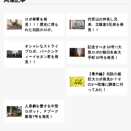
ロボ将軍を発
代官山の仲良し兄
見！！！歴史に埋も
弟、立猿楽3兄弟を発
れた伝説のロボ。
見！！
オシャレなストライ
記念すべき10号!!大
プロボ、パークシテ
型ロボの朝日生命大
ィーイセタン君を発
手町10号を発見！
見！！
【番外編】伝説の超
巨大ロボ発見か？そ
の2〜現場に調査に行
ってみた！
人形劇を愛する中型
ロボット。Ｐプーク
新宿7号を発見！