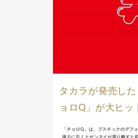
タカラが発売した
ョロQ」が大ヒッ
「チョロQ」は、プスチックのデフ
後ろに引くとゼンマイが周り離すと