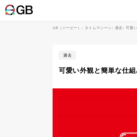
GB（ジービー）
‹
タイムマシーン
‹
過去
‹
可愛
過去
可愛い外観と簡単な仕組