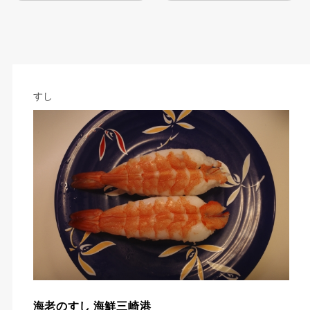
すし
海老のすし 海鮮三崎港