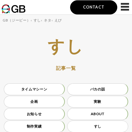
CONTACT
GB（ジービー）
‹
すし
‹
ネタ
‹
えび
すし
記事一覧
タイムマシーン
バカの話
企画
実験
お知らせ
ABOUT
制作実績
すし