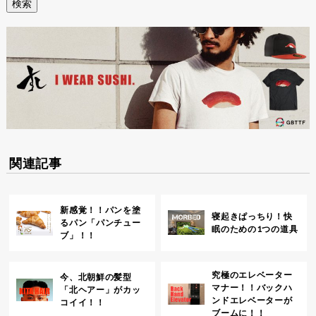
関連記事
新感覚！！パンを塗
寝起きぱっちり！快
るパン「パンチュー
眠のための1つの道具
ブ」！！
究極のエレベーター
今、北朝鮮の髪型
マナー！！バックハ
「北ヘアー」がカッ
ンドエレベーターが
コイイ！！
ブームに！！