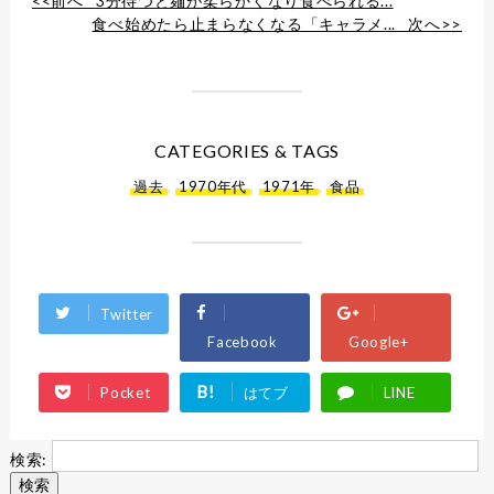
<<前へ
3分待つと麺が柔らかくなり食べられる...
食べ始めたら止まらなくなる「キャラメ...
次へ>>
CATEGORIES & TAGS
過去
,
1970年代
,
1971年
,
食品
Twitter
Facebook
Google+
B!
Pocket
はてブ
LINE
検索: