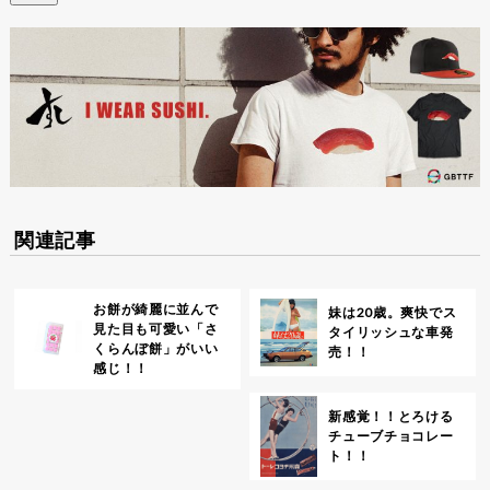
関連記事
お餅が綺麗に並んで
妹は20歳。爽快でス
見た目も可愛い「さ
タイリッシュな車発
くらんぼ餅」がいい
売！！
感じ！！
新感覚！！とろける
チューブチョコレー
ト！！