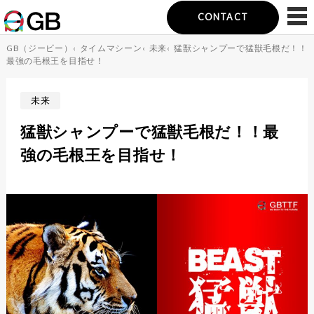
CONTACT
GB（ジービー）
‹
タイムマシーン
‹
未来
‹
猛獣シャンプーで猛獣毛根だ！！
最強の毛根王を目指せ！
未来
猛獣シャンプーで猛獣毛根だ！！最
強の毛根王を目指せ！