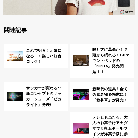
関連記事
眠り方に革命か！？
これで明るく元気に
頭から眠れる！GBマ
なる！！楽しい灯台
ウントベッドの
ロック！
「NINJA」発売開
始！！
サッカーが変わる!!
新時代の道具！全て
新コンセプトのサッ
の飲み物を粉末に！
カーシューズ「ピカ
「粉将軍」が発売！
ライト」発表!
テレビも当たる。大
人のお菓子はアカダ
マで!!赤玉ボールワ
インが洋菓子祭に参